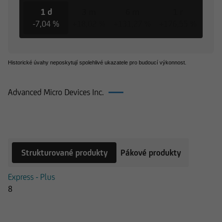
1 d
3 m
6 m
1 r
3
-7,04 %
+18,02 %
+131,27 %
+176,55 %
+316
Historické úvahy neposkytují spolehlivé ukazatele pro budoucí výkonnost.
Advanced Micro Devices Inc.
Produkty k Advanced Micro Devices Inc.
Strukturované produkty
Pákové produkty
Express - Plus
8