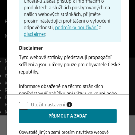
Chcete-li získat přístup k informacím o
ISIN
WKN
produktech a službách poskytovaných na
US0079031078
našich webových stránkách, přijměte
863186
prosím následující prohlášení o vyloučení
Referenční cena
482,05
Změna
odpovědnosti,
podmínky používání
a
-7,04%
-33,96
disclaimer
:
NASDAQ
05.08.2026
- 22:12
Disclaimer
Tyto webové stránky představují propagační
Název
Advanced Micro
sdělení a jsou určeny pouze pro obyvatele České
Devices Inc.
republiky.
ISIN
US0079031078
WKN
863186
Informace obsažené na těchto stránkách
Reuters
AMD.OQ
nepředstavují nabídku ani výzvu ke koupi nebo
Bloomberg
AMD UW
prodeji cenných papírů a nesmí být použity v
Equity
Uložit nastavení
i
žádné jurisdikci, kde je takové použití zakázáno.
Měna
USD
Obyvatelé jiných zemí prosím navštivte webové