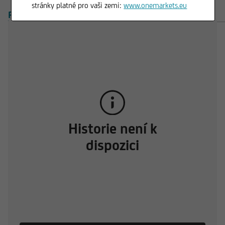
stránky platné pro vaši zemi:
www.onemarkets.eu
PŘEHLED
PRODUKTY
Historie není k
dispozici