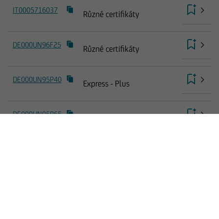
IT0005716037
Různé certifikáty
DE000UN96F25
Různé certifikáty
DE000UN95P40
Express - Plus
DE000UN95P65
Express - Plus
DE000UN95P73
Express - Plus
DE000UN95H99
Express - Classic
DE000UN95H81