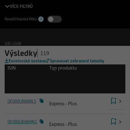
VÍCE FILTRŮ
Povolit hranice filtru
?
Váš výběr
Výsledky
119
Excelovská sestava
Spravovat zobrazení tabulky
ISIN
Typ produktu
DE000UN96RL5
Express - Plus
DE000UN96RN1
Express - Plus