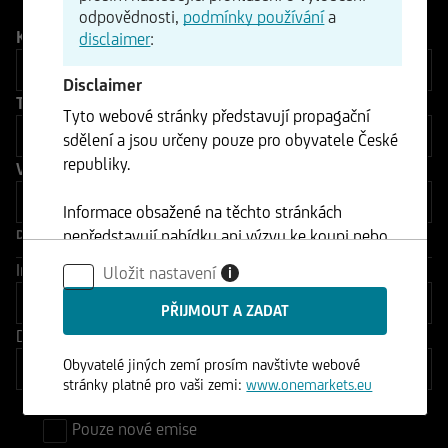
odpovědnosti,
podmínky používání
a
Kategorie produktu
disclaimer
:
Disclaimer
Typ produktu
Tyto webové stránky představují propagační
sdělení a jsou určeny pouze pro obyvatele České
republiky.
Vlastnosti produktu
Informace obsažené na těchto stránkách
nepředstavují nabídku ani výzvu ke koupi nebo
Další filtry
prodeji cenných papírů a nesmí být použity v
Indikátor rizika
Uložit nastavení
i
žádné jurisdikci, kde je takové použití zakázáno.
Datum konečné platby
Obyvatelé jiných zemí prosím navštivte webové
stránky platné pro vaši zemi:
www.onemarkets.eu
Pouze nové emise