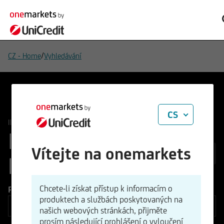
/
CZ - Home
Vyhledávání
CS
/
INVESTIČNÍ PRODUKTY
Všechny investiční produkty
INVESTIČNÍ
Vítejte na onemarkets
119
PRODUKTY
Chcete-li získat přístup k informacím o
Podkladové aktivum
produktech a službách poskytovaných na
našich webových stránkách, přijměte
prosím následující prohlášení o vyloučení