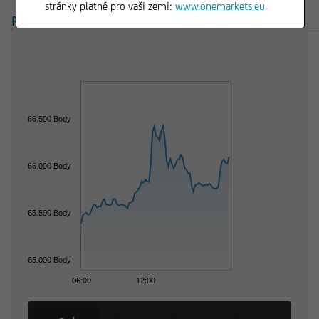
stránky platné pro vaši zemi:
www.onemarkets.eu
PŘEHLED
PRODUKTY
66.500 Body
66.000 Body
65.500 Body
65.000 Body
06:00
12:00