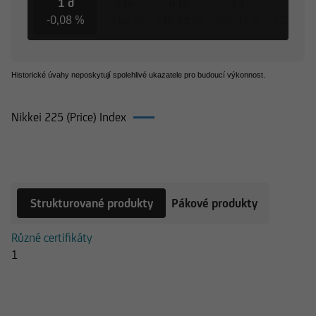
1 d
3 m
6 m
1 r
3 r
-0,08 %
+3,07 %
+16,25 %
+60,44 %
+102,30
Historické úvahy neposkytují spolehlivé ukazatele pro budoucí výkonnost.
Nikkei 225 (Price) Index
Produkty k Nikkei 225 (Price) Index
Strukturované produkty
Pákové produkty
Různé certifikáty
1