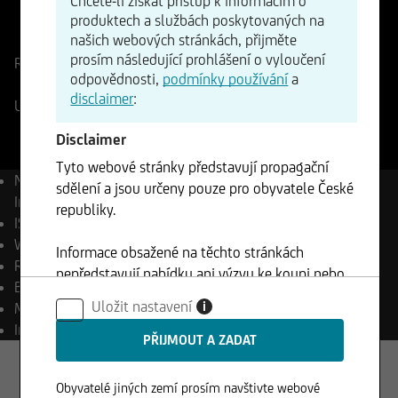
Chcete-li získat přístup k informacím o
ISIN
produktech a službách poskytovaných na
WKN
našich webových stránkách, přijměte
JP9010C00002
A1RRF6
prosím následující prohlášení o vyloučení
Referenční cena
66229,825
Body
Změna
odpovědnosti,
podmínky používání
a
+0,83%
+551,10
disclaimer
:
UniCredit Realtime Indikace
07.08.2026
- 21:59
Disclaimer
Tyto webové stránky představují propagační
Název
Nikkei 225 (Price)
sdělení a jsou určeny pouze pro obyvatele České
Index
republiky.
ISIN
JP9010C00002
WKN
A1RRF6
Informace obsažené na těchto stránkách
Reuters
.N225
nepředstavují nabídku ani výzvu ke koupi nebo
Bloomberg
NKY Index
prodeji cenných papírů a nesmí být použity v
Uložit nastavení
i
Měna
JPY
žádné jurisdikci, kde je takové použití zakázáno.
Investiční míra
0,00 %
Obyvatelé jiných zemí prosím navštivte webové