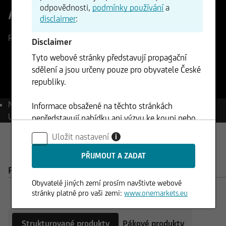
America
odpovědnosti,
podmínky používání
a
disclaimer
:
Referenční cena
-
Změna
Disclaimer
-%
-
Tyto webové stránky představují propagační
-
-
sdělení a jsou určeny pouze pro obyvatele České
republiky.
Název
Kreditwürdigkeit der
Informace obsažené na těchto stránkách
United States of America
nepředstavují nabídku ani výzvu ke koupi nebo
prodeji cenných papírů a nesmí být použity v
Uložit nastavení
i
žádné jurisdikci, kde je takové použití zakázáno.
Produkty k Kreditwürdigkeit der United
PRODUKTY
States of America
Obyvatelé jiných zemí prosím navštivte webové
stránky platné pro vaši zemi:
www.onemarkets.eu
Strukturované produkty
Pákové produkty