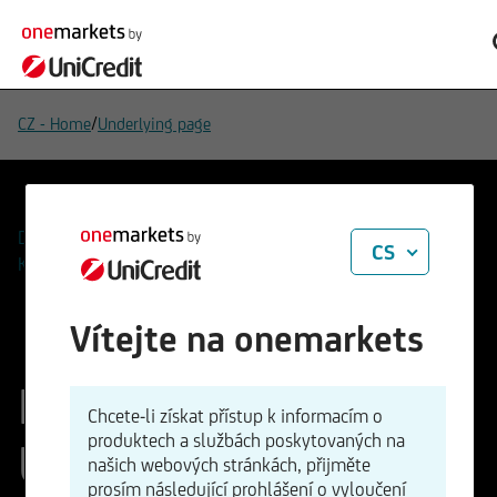
/
CZ - Home
Underlying page
Dotazy
CS
Kontakty
Vítejte na onemarkets
Kreditwürdigkeit der
Chcete-li získat přístup k informacím o
produktech a službách poskytovaných na
United States of
našich webových stránkách, přijměte
prosím následující prohlášení o vyloučení