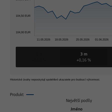
01.01.2
01.07.2
01.01.2
01.07.2
01.01.2
01.07.2
14000 EUR
14
104,50 EUR
104,00 EUR
11.05.2026
18.05.2026
25.05.2026
01.06.2026
1 d
3 m
+0,03 %
+0,16 %
Historické úvahy neposkytují spolehlivé ukazatele pro budoucí výkonnost.
Produkt
Složení
Největší podíly
Jméno