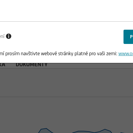
ení
i
mí prosím navštivte webové stránky platné pro vaši zemi:
www.o
KA
DOKUMENTY