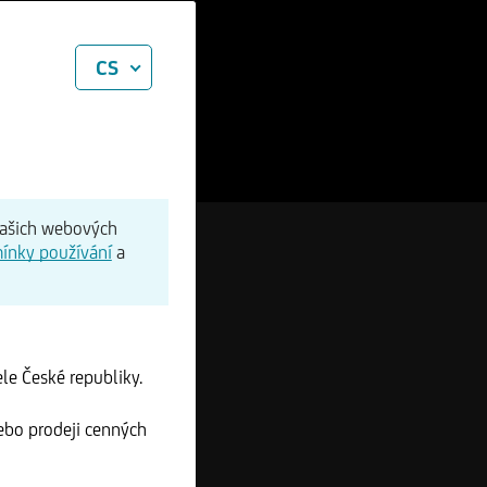
CS
našich webových
ínky používání
a
le České republiky.
ebo prodeji cenných