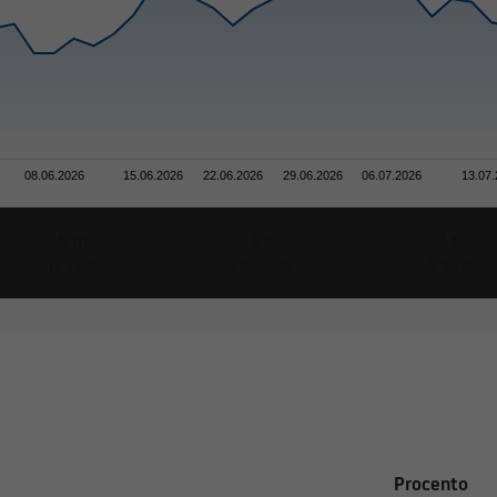
024
024
025
025
026
026
000 EUR
08.06.2026
15.06.2026
22.06.2026
29.06.2026
06.07.2026
13.07
6 m
1 r
3 r
-0,57 %
+0,24 %
+4,95 %
Procento