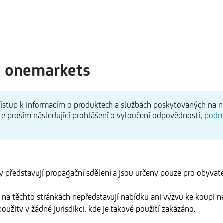
a onemarkets
 přístup k informacím o produktech a službách poskytovaných na 
te prosím následující prohlášení o vyloučení odpovědnosti,
podm
 představují propagační sdělení a jsou určeny pouze pro obyvate
na těchto stránkách nepředstavují nabídku ani výzvu ke koupi n
oužity v žádné jurisdikci, kde je takové použití zakázáno.