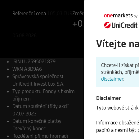
LU2595021879
A3D9A6
Referenční cena
105,03
EUR
Změna
+0,03%
+0,03 EUR
05.08.2026
Vítejte n
ISIN
LU2595021879
Chcete-li získat
WKN
A3D9A6
stránkách, přijmě
Správcovská společnost
disclaimer
:
UniCredit Invest Lux S.A.
Typ produktu
Fondy s fixním
Disclaimer
příjmem
Datum spuštění třídy akcií
Tyto webové stránky
07.07.2023
Datum konečné platby
Informace obsažené 
Otevřený konec
papírů a nesmí být p
Rozdělení příjmu
hromadí