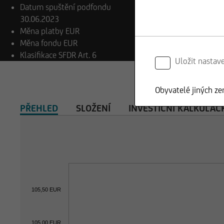
Datum spuštění podfondu
30.06.2023
Měna platby
EUR
Měna fondu
EUR
Klasifikace SFDR
Art. 6
Uložit nastav
Obyvatelé jiných ze
PŘEHLED
SLOŽENÍ
INVESTIČNÍ KALKULAČ
105,50 EUR
105,00 EUR