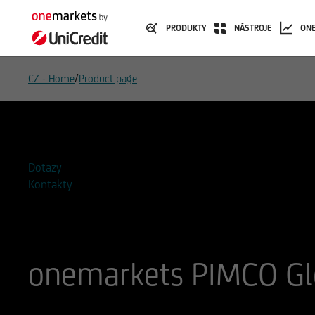
PRODUKTY
NÁSTROJE
ON
/
CZ - Home
Product page
Přidat do seznamu sledovaných
Dotazy
Kontakty
onemarkets PIMCO Gl
ISIN
WKN