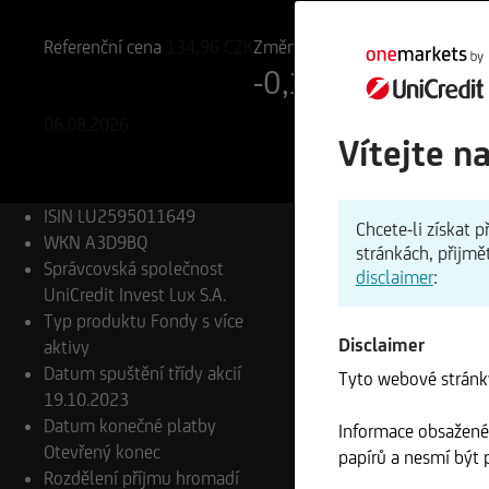
LU2595011649
A3D9BQ
Referenční cena
134,96
CZK
Změna
-0,11%
-0,15 CZK
06.08.2026
Vítejte n
ISIN
LU2595011649
Chcete-li získat
WKN
A3D9BQ
stránkách, přijmě
Správcovská společnost
disclaimer
:
UniCredit Invest Lux S.A.
Typ produktu
Fondy s více
Disclaimer
aktivy
Datum spuštění třídy akcií
Tyto webové stránky
19.10.2023
Datum konečné platby
Informace obsažené 
Otevřený konec
papírů a nesmí být p
Rozdělení příjmu
hromadí