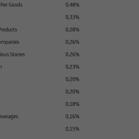
ather Goods
0,48%
0,33%
 Products
0,28%
Companies
0,26%
cious Stones
0,26%
n
0,23%
0,20%
0,20%
0,18%
everages
0,16%
0,15%