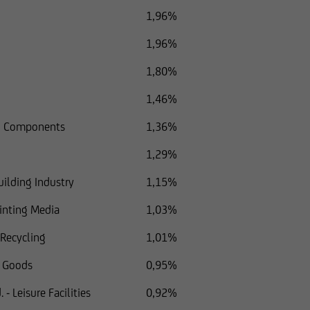
1,96%
1,96%
1,80%
1,46%
nd Components
1,36%
1,29%
uilding Industry
1,15%
rinting Media
1,03%
 Recycling
1,01%
 Goods
0,95%
- Leisure Facilities
0,92%