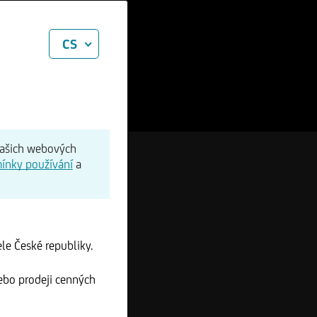
CS
našich webových
ínky používání
a
le České republiky.
ebo prodeji cenných