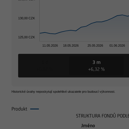
130,00 CZK
125,00 CZK
11.05.2026
18.05.2026
25.05.2026
01.06.2026
1 d
3 m
+0,02 %
+6,32 %
Historické úvahy neposkytují spolehlivé ukazatele pro budoucí výkonnost.
Produkt
Složení
STRUKTURA FONDŮ PODLE
Jméno