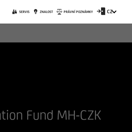
CZ
SERVIS
ZNALOST
PRÁVNÍ POZNÁMKY
cation Fund MH-CZK