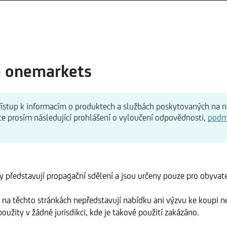
a onemarkets
 přístup k informacím o produktech a službách poskytovaných na 
te prosím následující prohlášení o vyloučení odpovědnosti,
podm
 představují propagační sdělení a jsou určeny pouze pro obyvate
na těchto stránkách nepředstavují nabídku ani výzvu ke koupi n
oužity v žádné jurisdikci, kde je takové použití zakázáno.