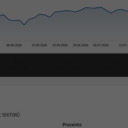
08.06.2026
15.06.2026
22.06.2026
29.06.2026
06.07.2026
13.07
6 m
1 r
3 r
+7,62 %
+11,50 %
+35,11 %
 SEKTORŮ
Procento