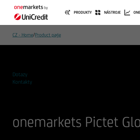
PRODUKTY
NÁSTROJE
ON
/
CZ - Home
Product page
Přidat do seznamu sledovaných
Dotazy
Kontakty
onemarkets Pictet Gl
ISIN
WKN