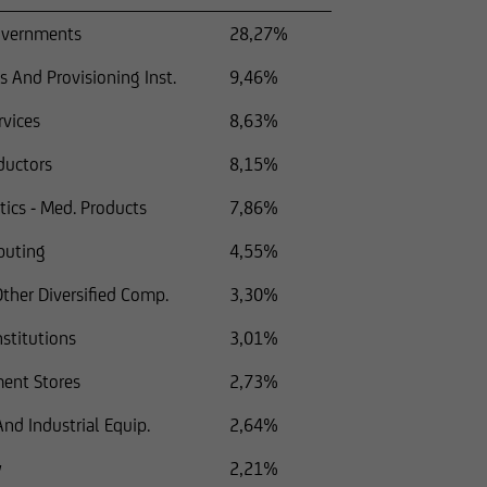
overnments
28,27%
s And Provisioning Inst.
9,46%
rvices
8,63%
ductors
8,15%
ics - Med. Products
7,86%
puting
4,55%
Other Diversified Comp.
3,30%
nstitutions
3,01%
ment Stores
2,73%
nd Industrial Equip.
2,64%
y
2,21%