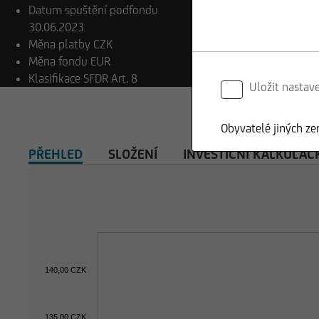
Datum spuštění podfondu
30.06.2023
Měna platby
CZK
Měna fondu
EUR
Klasifikace SFDR
Art. 8
Uložit nastav
Obyvatelé jiných ze
PŘEHLED
SLOŽENÍ
INVESTIČNÍ KALKULAČ
140,00 CZK
135,00 CZK