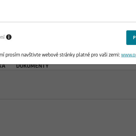
ení
i
mí prosím navštivte webové stránky platné pro vaši zemi:
www.o
KA
DOKUMENTY