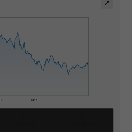
0
14:00
3 r
5 l
+135,13 %
+58,59 %