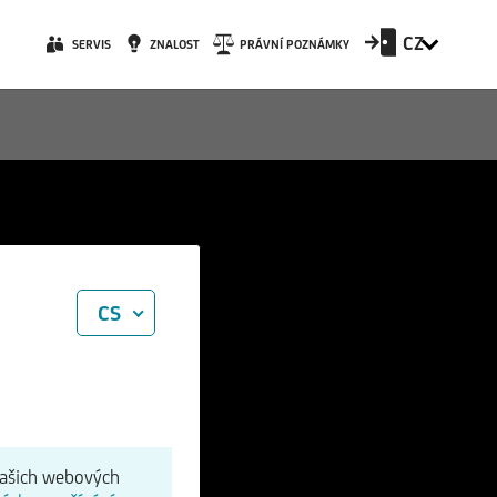
CZ
SERVIS
ZNALOST
PRÁVNÍ POZNÁMKY
CS
našich webových