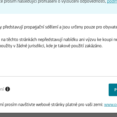
te prosím následující prohlášení o vyloučení odpovědnosti,
podm
 představují propagační sdělení a jsou určeny pouze pro obyvate
na těchto stránkách nepředstavují nabídku ani výzvu ke koupi n
oužity v žádné jurisdikci, kde je takové použití zakázáno.
ení
i
mí prosím navštivte webové stránky platné pro vaši zemi:
www.o