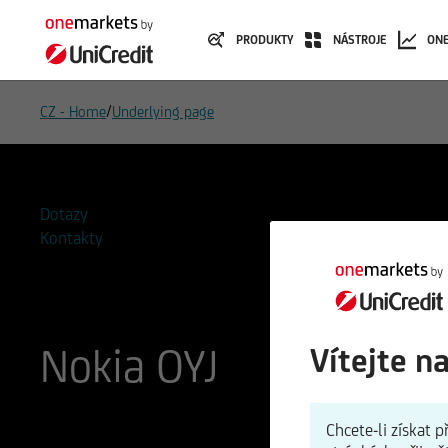
PRODUKTY
NÁSTROJE
ON
/
CZ - Home
Underlying page
Dotazy
Kontakty
Nokia OYJ
Vítejte n
ISIN
WKN
Chcete-li získat
FI0009000681
870737