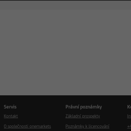
Servis
Právní poznámky
K
Kontakt
Základní prospekty
I
O společnosti onemarkets
Poznámky k licencování
+