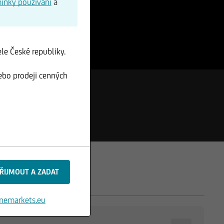
ínky používání
a
le České republiky.
ebo prodeji cenných
nemarkets.eu