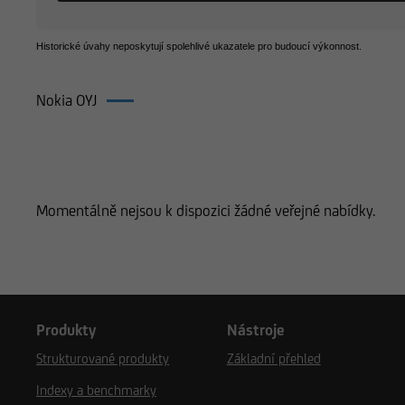
Historické úvahy neposkytují spolehlivé ukazatele pro budoucí výkonnost.
Nokia OYJ
Produkty k Nokia OYJ
Momentálně nejsou k dispozici žádné veřejné nabídky.
Produkty
Nástroje
Strukturované produkty
Základní přehled
Indexy a benchmarky