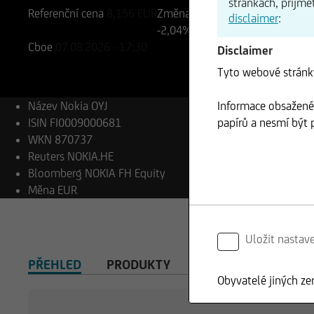
stránkách, přijmě
Referenční cena
8,156
EUR
Změna
disclaimer
:
-2,04%
-0,17
Cboe
07.08.2026
- 17:30
Disclaimer
Tyto webové stránky
Informace obsažené 
Název
Nokia OYJ
papírů a nesmí být p
ISIN
FI0009000681
WKN
870737
Reuters
NOKIA.HE
Bloomberg
NOKIA FH Equity
Měna
EUR
Uložit nastav
PŘEHLED
PRODUKTY
Obyvatelé jiných ze