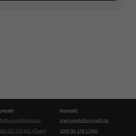
ontakt
Kontakt
nfo@unicreditgroup.cz
onemarkets@unicredit.de
420 221 210 031 (Česky)
0049 89 378-17466