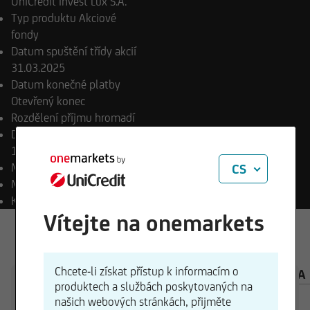
UniCredit Invest Lux S.A.
Typ produktu
Akciové
fondy
Datum spuštění třídy akcií
31.03.2025
Datum konečné platby
Otevřený konec
Rozdělení příjmu
hromadí
Datum spuštění podfondu
16.01.2024
Měna platby
CZK
CS
Měna fondu
EUR
Klasifikace SFDR
Art. 8
Vítejte na onemarkets
Chcete-li získat přístup k informacím o
PŘEHLED
SLOŽENÍ
INVESTIČNÍ KALKULAČKA
produktech a službách poskytovaných na
našich webových stránkách, přijměte