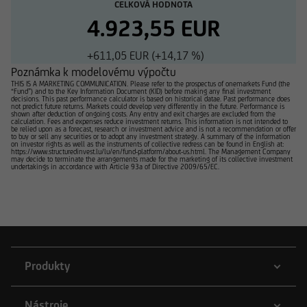
CELKOVÁ HODNOTA
4.923,55 EUR
+611,05 EUR (+14,17 %)
Poznámka k modelovému výpočtu
THIS IS A MARKETING COMMUNICATION. Please refer to the prospectus of onemarkets Fund (the
“Fund”) and to the Key Information Document (KID) before making any final investment
decisions. This past performance calculator is based on historical datae. Past performance does
not predict future returns. Markets could develop very differently in the future. Performance is
shown after deduction of ongoing costs. Any entry and exit charges are excluded from the
calculation. Fees and expenses reduce investment returns. This information is not intended to
be relied upon as a forecast, research or investment advice and is not a recommendation or offer
to buy or sell any securities or to adopt any investment strategy. A summary of the information
on investor rights as well as the instruments of collective redress can be found in English at:
https://www.structuredinvest.lu/lu/en/fund-platform/about-us.html. The Management Company
may decide to terminate the arrangements made for the marketing of its collective investment
undertakings in accordance with Article 93a of Directive 2009/65/EC.
Produkty
Nástroje