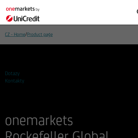
/
CZ - Home
Product page
Přidat do seznamu sledovaných
Dotazy
Kontakty
onemarkets
Rockefeller Global