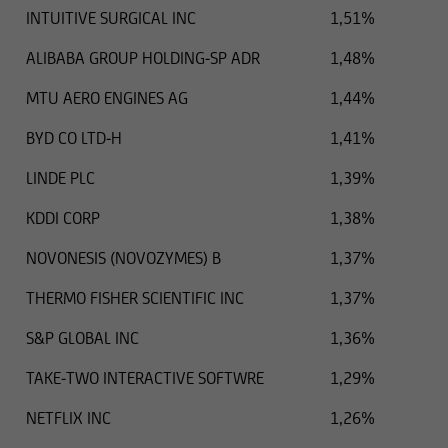
INTUITIVE SURGICAL INC
1,51%
ALIBABA GROUP HOLDING-SP ADR
1,48%
MTU AERO ENGINES AG
1,44%
BYD CO LTD-H
1,41%
LINDE PLC
1,39%
KDDI CORP
1,38%
NOVONESIS (NOVOZYMES) B
1,37%
THERMO FISHER SCIENTIFIC INC
1,37%
S&P GLOBAL INC
1,36%
TAKE-TWO INTERACTIVE SOFTWRE
1,29%
NETFLIX INC
1,26%