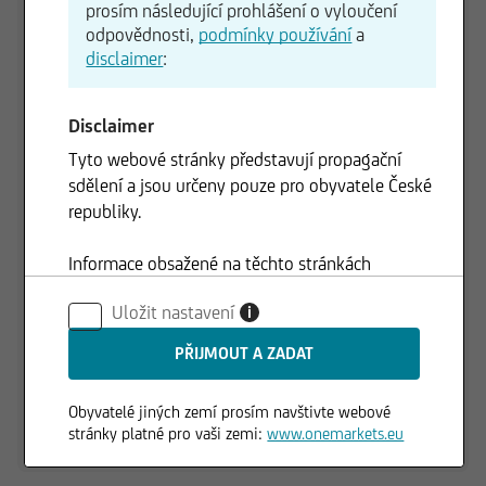
prosím následující prohlášení o vyloučení
odpovědnosti,
podmínky používání
a
disclaimer
:
125,00 CZK
Disclaimer
120,00 CZK
Tyto webové stránky představují propagační
sdělení a jsou určeny pouze pro obyvatele České
republiky.
115,00 CZK
Informace obsažené na těchto stránkách
nepředstavují nabídku ani výzvu ke koupi nebo
110,00 CZK
Uložit nastavení
i
prodeji cenných papírů a nesmí být použity v
01.06.2026
01.07.2026
žádné jurisdikci, kde je takové použití zakázáno.
1 d
3 m
6 m
1 r
3 r
-0,14 %
+7,29 %
+14,30 %
+18,06 %
+23,78 
Obyvatelé jiných zemí prosím navštivte webové
stránky platné pro vaši zemi:
www.onemarkets.eu