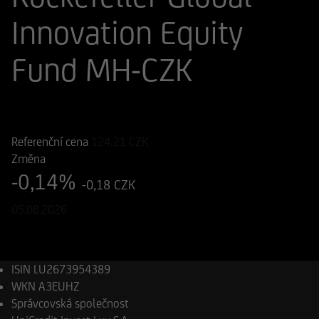
Innovation Equity
Fund MH-CZK
ISIN
WKN
LU2673954389
A3EUHZ
Referenční cena
124,21
CZK
Změna
-0,14%
-0,18 CZK
05.08.2026
ISIN
LU2673954389
WKN
A3EUHZ
Správcovská společnost