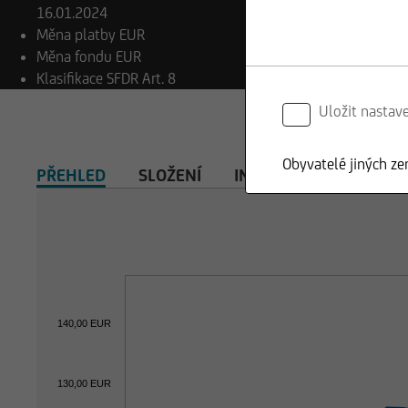
16.01.2024
Měna platby
EUR
Měna fondu
EUR
Klasifikace SFDR
Art. 8
Uložit nastav
Obyvatelé jiných ze
PŘEHLED
SLOŽENÍ
INVESTIČNÍ KALKULAČ
140,00 EUR
130,00 EUR