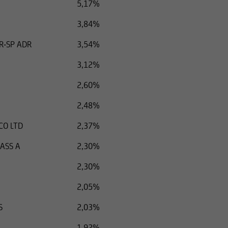
5,17%
3,84%
R-SP ADR
3,54%
3,12%
2,60%
2,48%
CO LTD
2,37%
ASS A
2,30%
2,30%
2,05%
S
2,03%
1,92%