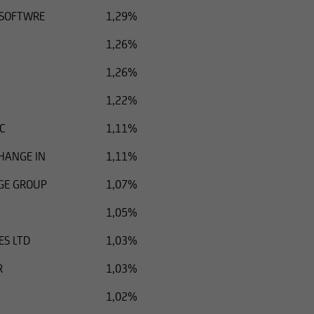
 SOFTWRE
1,29%
1,26%
1,26%
1,22%
C
1,11%
HANGE IN
1,11%
GE GROUP
1,07%
1,05%
ES LTD
1,03%
R
1,03%
1,02%