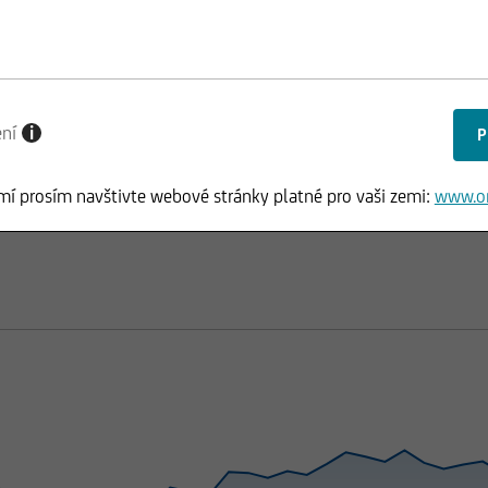
ení
i
mí prosím navštivte webové stránky platné pro vaši zemi:
www.o
KA
DOKUMENTY