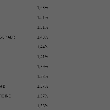
1,53%
1,51%
1,51%
G-SP ADR
1,48%
1,44%
1,41%
1,39%
1,38%
) B
1,37%
IC INC
1,37%
1,36%