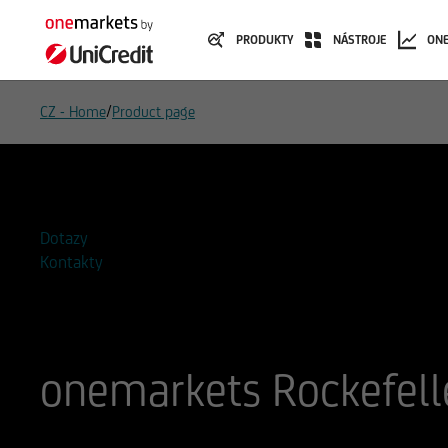
PRODUKTY
NÁSTROJE
ON
/
CZ - Home
Product page
Přidat do seznamu sledovaných
Dotazy
Kontakty
onemarkets Rockefell
ISIN
WKN