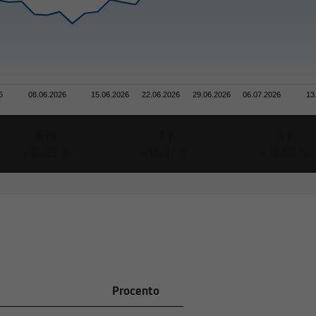
6
08.06.2026
15.06.2026
22.06.2026
29.06.2026
06.07.2026
13
6 m
1 r
3 r
+16,09 %
+16,37 %
+31,68 %
Procento