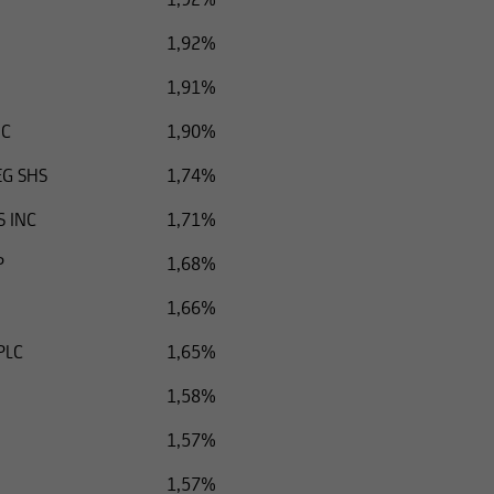
1,92%
1,91%
NC
1,90%
EG SHS
1,74%
 INC
1,71%
P
1,68%
1,66%
PLC
1,65%
1,58%
1,57%
1,57%