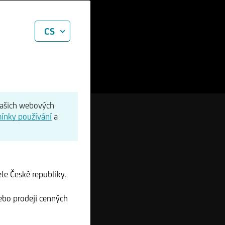
CS
našich webových
ínky používání
a
le České republiky.
ebo prodeji cenných