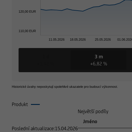
120,00 EUR
110,00 EUR
11.05.2026
18.05.2026
25.05.2026
01.06.202
1 d
3 m
+1,42 %
+6,82 %
Historické úvahy neposkytují spolehlivé ukazatele pro budoucí výkonnost.
Produkt
Složení
Největší podíly
Jméno
Poslední aktualizace:
15.04.2026