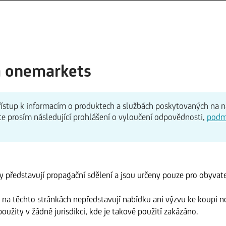
a onemarkets
 přístup k informacím o produktech a službách poskytovaných na 
te prosím následující prohlášení o vyloučení odpovědnosti,
podm
 představují propagační sdělení a jsou určeny pouze pro obyvate
na těchto stránkách nepředstavují nabídku ani výzvu ke koupi n
oužity v žádné jurisdikci, kde je takové použití zakázáno.