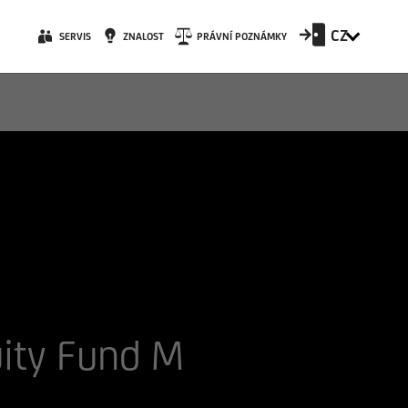
CZ
SERVIS
ZNALOST
PRÁVNÍ POZNÁMKY
uity Fund M