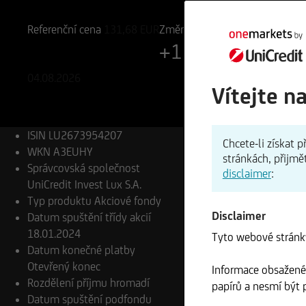
LU2673954207
A3EUHY
Referenční cena
131,68
EUR
Změna
+1,42%
+1,85 EUR
04.08.2026
Vítejte n
ISIN
LU2673954207
Chcete-li získat
WKN
A3EUHY
stránkách, přijmě
Správcovská společnost
disclaimer
:
UniCredit Invest Lux S.A.
Typ produktu
Akciové fondy
Disclaimer
Datum spuštění třídy akcií
18.01.2024
Tyto webové stránky
Datum konečné platby
Otevřený konec
Informace obsažené 
Rozdělení příjmu
hromadí
papírů a nesmí být p
Datum spuštění podfondu