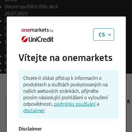
Datum spuštění třídy akcií
20.07.2023
Datum konečné platby
Otevřený konec
CS
Rozdělení příjmu
hromadí
Datum spuštění podfondu
30.06.2023
Vítejte na onemarkets
Měna platby
EUR
Měna fondu
EUR
Klasifikace SFDR
Art. 6
Chcete-li získat přístup k informacím o
produktech a službách poskytovaných na
našich webových stránkách, přijměte
prosím následující prohlášení o vyloučení
PŘEHLED
SLOŽENÍ
INVESTIČNÍ KALKULAČKA
odpovědnosti,
podmínky používání
a
disclaimer
:
Disclaimer