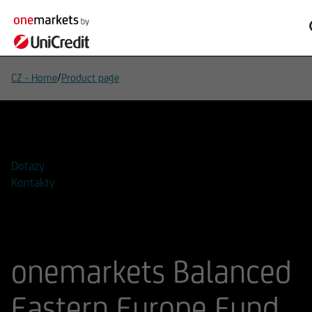
/
CZ - Home
Product page
Přidat do seznamu sledovaných
Dotazy
Kontakty
onemarkets Balanced
Eastern Europe Fund