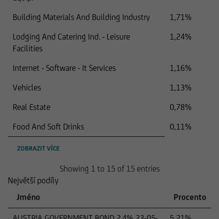
Building Materials And Building Industry
1,71%
Lodging And Catering Ind. - Leisure
1,24%
Facilities
Internet - Software - It Services
1,16%
Vehicles
1,13%
Real Estate
0,78%
Food And Soft Drinks
0,11%
ZOBRAZIT VÍCE
Showing 1 to 15 of 15 entries
Největší podíly
Jméno
Procento
AUSTRIA GOVERNMENT BOND 2.4% 23-05-
5,21%