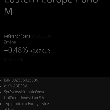
M
ISIN
WKN
LU2595015806
A3D9DA
Referenční cena
140,93
EUR
Změna
+0,48%
+0,67 EUR
04.08.2026
ISIN
LU2595015806
WKN
A3D9DA
Správcovská společnost
UniCredit Invest Lux S.A.
Typ produktu
Fondy s více
aktivy