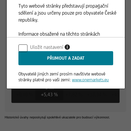
145,00 EUR
Tyto webové stránky představují propagační
sdělení a jsou určeny pouze pro obyvatele České
republiky.
140,00 EUR
Informace obsažené na těchto stránkách
nepředstavují nabídku ani výzvu ke koupi nebo
135,00 EUR
Uložit nastavení
i
prodeji cenných papírů a nesmí být použity v
žádné jurisdikci, kde je takové použití zakázáno.
130,00 EUR
01.06.2026
01.07.2026
Obyvatelé jiných zemí prosím navštivte webové
stránky platné pro vaši zemi:
www.onemarkets.eu
1 d
3 m
6 m
1 r
3 r
+0,48 %
+5,43 %
+7,82 %
+18,34 %
+41,28 %
Historické úvahy neposkytují spolehlivé ukazatele pro budoucí výkonnost.