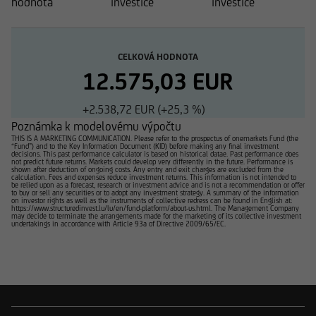
hodnota
investice
investice
CELKOVÁ HODNOTA
12.575,03 EUR
+2.538,72 EUR (+25,3 %)
Poznámka k modelovému výpočtu
THIS IS A MARKETING COMMUNICATION. Please refer to the prospectus of onemarkets Fund (the
“Fund”) and to the Key Information Document (KID) before making any final investment
decisions. This past performance calculator is based on historical datae. Past performance does
not predict future returns. Markets could develop very differently in the future. Performance is
shown after deduction of ongoing costs. Any entry and exit charges are excluded from the
calculation. Fees and expenses reduce investment returns. This information is not intended to
be relied upon as a forecast, research or investment advice and is not a recommendation or offer
to buy or sell any securities or to adopt any investment strategy. A summary of the information
on investor rights as well as the instruments of collective redress can be found in English at:
https://www.structuredinvest.lu/lu/en/fund-platform/about-us.html. The Management Company
may decide to terminate the arrangements made for the marketing of its collective investment
undertakings in accordance with Article 93a of Directive 2009/65/EC.