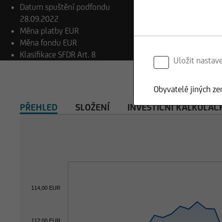
Datum spuštění podfondu
28.09.2022
Měna platby
EUR
Měna fondu
EUR
Klasifikace SFDR
Art. 8
Uložit nastav
Obyvatelé jiných ze
PŘEHLED
SLOŽENÍ
INVESTIČNÍ KALKULAČ
114,00 EUR
112,00 EUR