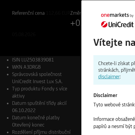
LU2503839081
A3DRGB
Referenční cena
112,66
EUR
Změna
+0,14%
+0,16 EUR
05.08.2026
Vítejte n
ISIN
LU2503839081
Chcete-li získat
WKN
A3DRGB
stránkách, přijmě
Správcovská společnost
disclaimer
:
UniCredit Invest Lux S.A.
Typ produktu
Fondy s více
Disclaimer
aktivy
Datum spuštění třídy akcií
Tyto webové stránky
06.10.2022
Datum konečné platby
Informace obsažené 
Otevřený konec
papírů a nesmí být p
Rozdělení příjmu
distribuční