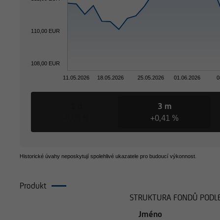
110,00 EUR
108,00 EUR
11.05.2026
18.05.2026
25.05.2026
01.06.2026
0
1 d
3 m
-0,05 %
+0,41 %
Historické úvahy neposkytují spolehlivé ukazatele pro budoucí výkonnost.
Produkt
Složení
STRUKTURA FONDŮ PODLE
Jméno