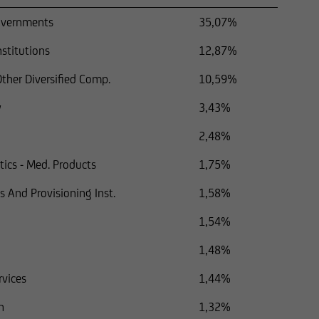
overnments
35,07%
nstitutions
12,87%
Other Diversified Comp.
10,59%
y
3,43%
2,48%
ics - Med. Products
1,75%
s And Provisioning Inst.
1,58%
1,54%
1,48%
rvices
1,44%
n
1,32%