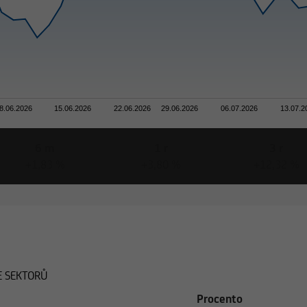
8.06.2026
15.06.2026
22.06.2026
29.06.2026
06.07.2026
13.07.2
6 m
1 r
3 r
+1,83 %
+3,80 %
+12,32 %
 SEKTORŮ
Procento