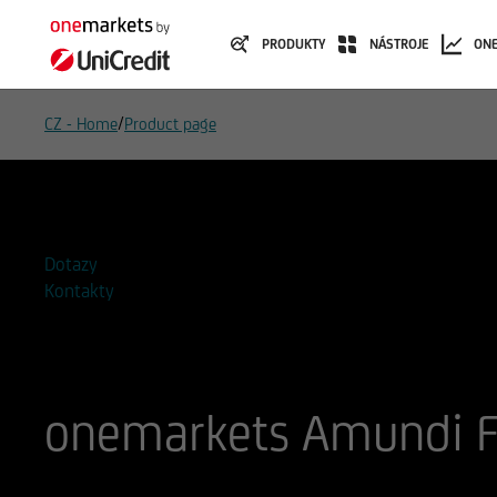
PRODUKTY
NÁSTROJE
ON
/
CZ - Home
Product page
Přidat do seznamu sledovaných
Dotazy
Kontakty
onemarkets Amundi F
ISIN
WKN