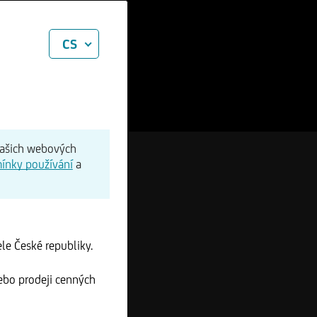
CS
našich webových
ínky používání
a
le České republiky.
ebo prodeji cenných