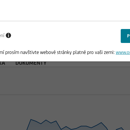
ení
i
mí prosím navštivte webové stránky platné pro vaši zemi:
www.o
KA
DOKUMENTY