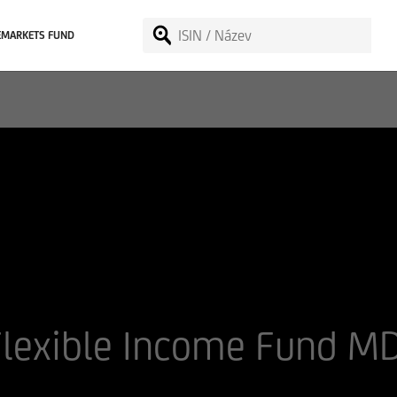
EMARKETS FUND
lexible Income Fund M