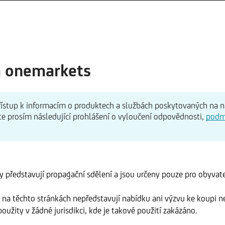
a onemarkets
 přístup k informacím o produktech a službách poskytovaných na 
te prosím následující prohlášení o vyloučení odpovědnosti,
podm
 představují propagační sdělení a jsou určeny pouze pro obyvate
na těchto stránkách nepředstavují nabídku ani výzvu ke koupi n
oužity v žádné jurisdikci, kde je takové použití zakázáno.