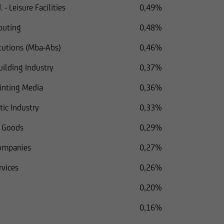
- Leisure Facilities
0,49%
puting
0,48%
tutions (Mba-Abs)
0,46%
uilding Industry
0,37%
rinting Media
0,36%
ic Industry
0,33%
 Goods
0,29%
Companies
0,27%
rvices
0,26%
0,20%
0,16%