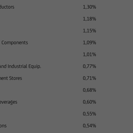
ductors
1,30%
1,18%
1,15%
nd Components
1,09%
1,01%
nd Industrial Equip.
0,77%
ment Stores
0,71%
0,68%
everages
0,60%
0,55%
ions
0,54%