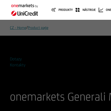
PRODUKTY
NÁSTROJE
ON
/
CZ - Home
Product page
Přidat do seznamu sledovaných
Dotazy
Kontakty
onemarkets Generali 
ISIN
WKN