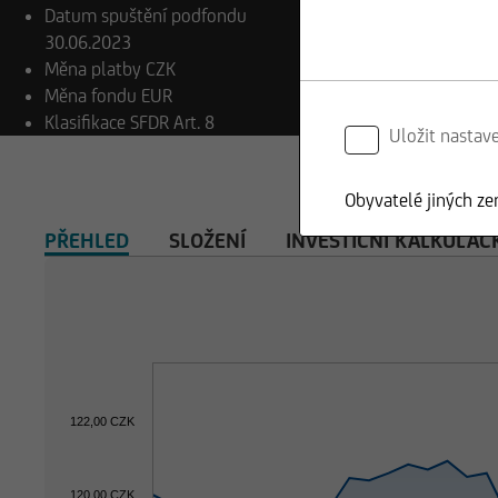
Datum spuštění podfondu
30.06.2023
Měna platby
CZK
Měna fondu
EUR
Klasifikace SFDR
Art. 8
Uložit nastav
Obyvatelé jiných ze
PŘEHLED
SLOŽENÍ
INVESTIČNÍ KALKULAČ
122,00 CZK
120,00 CZK