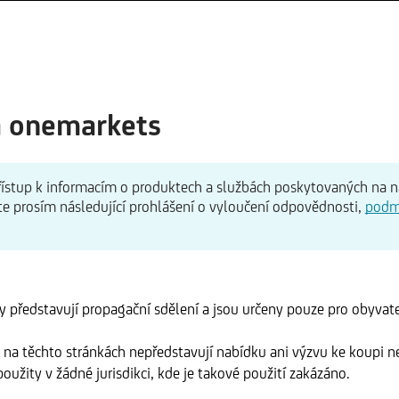
a onemarkets
 přístup k informacím o produktech a službách poskytovaných na 
te prosím následující prohlášení o vyloučení odpovědnosti,
podm
 představují propagační sdělení a jsou určeny pouze pro obyvate
na těchto stránkách nepředstavují nabídku ani výzvu ke koupi n
oužity v žádné jurisdikci, kde je takové použití zakázáno.