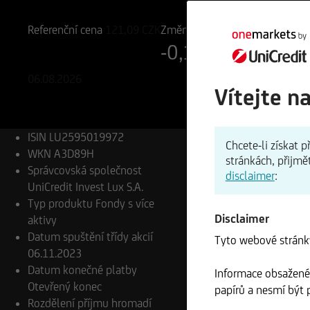
LU2595019972
A3D89H
Referenční cena
121,09
CZK
Změna
-0,18%
-0,22 CZK
06.08.2026
Vítejte n
ISIN
LU2595019972
Chcete-li získat
WKN
A3D89H
stránkách, přijmě
Správcovská společnost
disclaimer
:
UniCredit Invest Lux S.A.
Typ produktu
Fondy s více
Disclaimer
aktivy
Datum spuštění třídy akcií
Tyto webové stránky
06.11.2023
Datum konečné platby
Informace obsažené 
Otevřený konec
papírů a nesmí být p
Rozdělení příjmu
hromadí