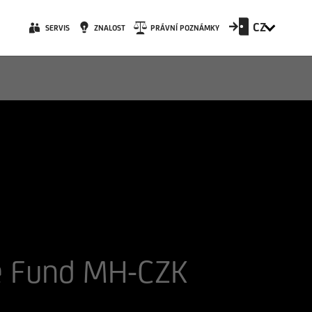
CZ
SERVIS
ZNALOST
PRÁVNÍ POZNÁMKY
ve Fund MH-CZK