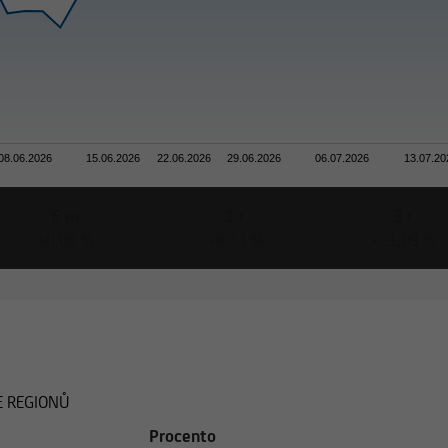
08.06.2026
15.06.2026
22.06.2026
29.06.2026
06.07.2026
13.07.20
6 m
1 r
3 r
+0,08 %
+8,33 %
+21,09 %
 REGIONŮ
Procento