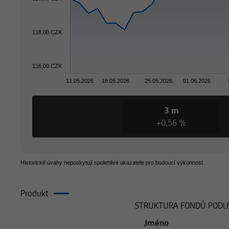
118,00 CZK
116,00 CZK
11.05.2026
18.05.2026
25.05.2026
01.06.2026
1 d
3 m
-0,18 %
+0,56 %
Historické úvahy neposkytují spolehlivé ukazatele pro budoucí výkonnost.
Produkt
Složení
STRUKTURA FONDŮ PODLE
Jméno