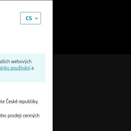
CS
našich webových
ínky používání
a
le České republiky.
ebo prodeji cenných