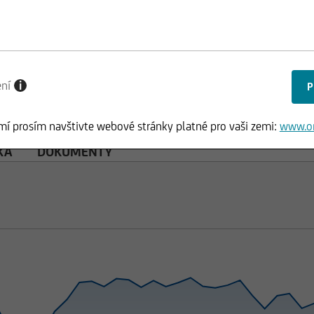
ení
i
mí prosím navštivte webové stránky platné pro vaši zemi:
www.o
KA
DOKUMENTY